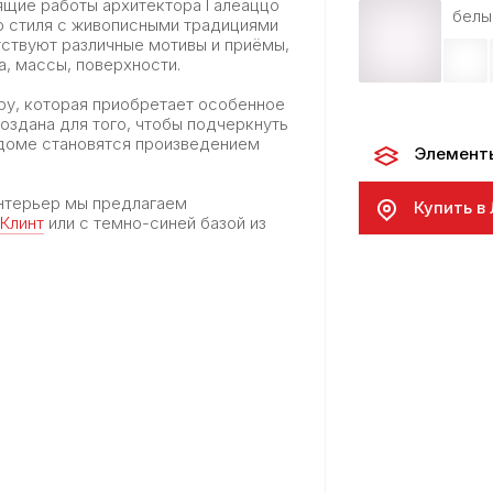
ящие работы архитектора Галеаццо
белы
о стиля с живописными традициями
тствуют различные мотивы и приёмы,
а, массы, поверхности.
ру, которая приобретает особенное
оздана для того, чтобы подчеркнуть
 доме становятся произведением
Элемент
интерьер мы предлагаем
Купить в
Клинт
или с темно-синей базой из