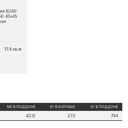
ия 6246-
94) 45х45
рая
17.8 кв.м
М2 В ПОДДОНЕ
КГ В КОРОБКЕ
КГ В ПОДДОНЕ
42.12
27.2
744