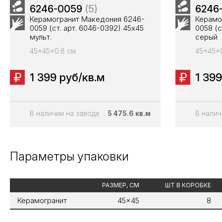
6246-0059
(5)
6246
Керамогранит Македония 6246-
Керамо
0059 (ст. арт. 6046-0392) 45х45
0058 (с
мульт.
серый
45x45x0.8 см
45x45x0
1 399 руб/кв.м
1 399
В наличии на заводе
5 475.6 кв.м
В налич
Параметры упаковки
РАЗМЕР, СМ
ШТ В КОРОБКЕ
Керамогранит
45x45
8