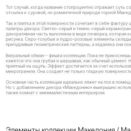
Тот случай, когда название стопроцентно отражает суть с
отсылка к суровой, но романтичной природе горной Маке
Так и плитка в этой поверхности сочетает в себе фактуру
палитры декора. Светло-серый и темно-серый керамограни
декоративная часть выполнена в виде пэчворка, которая к
рисунка. Серо-голубые и пудро-розовые элементы склады
причудливые геометрические паттерны, а издалека они пох
Визуальный обман – фишка коллекции. Пока не прикоснешьс
кажется что она грубая и шершавая, как обычный цемент. 
приятный на ощупь. Эффект достигается за счет использо
микрогранили. Она создает не только гладкую поверхность
Основная часть коллекции идеально ляжет на пол в помещ
Но с добавлением декора «Македонию» выигрышно использ
также комнат с минималистичным интерьером.
Элементы коллекции Македония / Ma