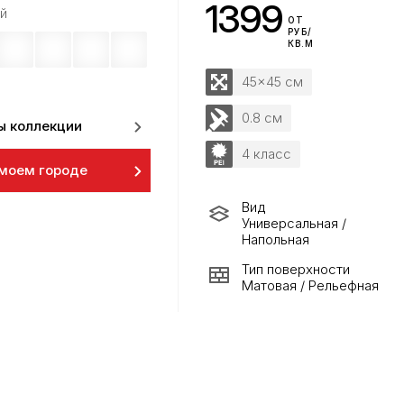
1399
й
ОТ
РУБ/
КВ.М
45x45 см
0.8 см
ы коллекции
4 класс
 моем городе
Вид
Универсальная /
Напольная
Тип поверхности
Матовая / Рельефная