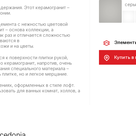
серы
одержания. Этот керамогранит –
донии.
 цемента с нежностью цветовой
т – основа коллекции, а
ак раз и отличается сложностью
ваются в
Элемент
ожи и на цветы.
Купить в
я к поверхности плитки рукой,
Но керамогранит, напротив, очень
вания специального материала –
 плитке, но и легкое мерцание.
ениях, оформленных в стиле лофт.
овать для ванных комнат, холлов, а
cedonia