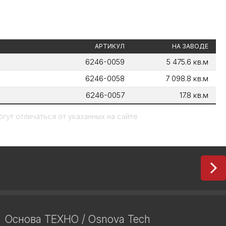
АРТИКУЛ
НА ЗАВОДЕ
6246-0059
5 475.6 кв.м
6246-0058
7 098.8 кв.м
6246-0057
17.8 кв.м
гут отличаться от указанных на сайте
Основа ТЕХНО / Osnova Tech