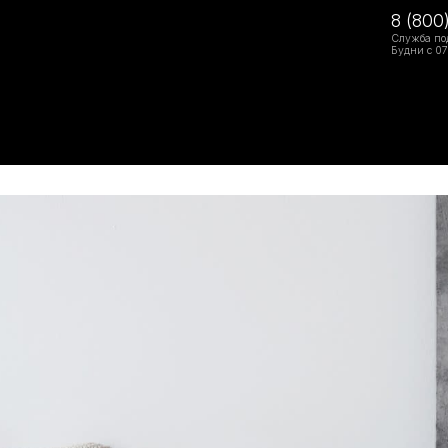
8 (800
Служба по
Будни с 07