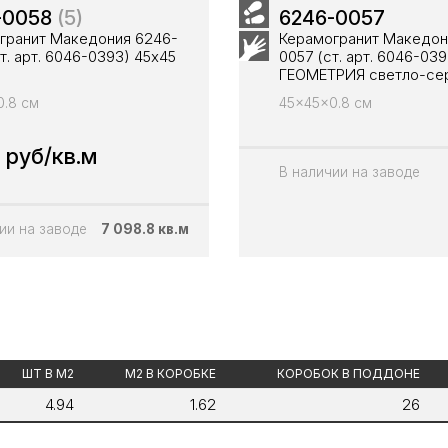
-0058
(5)
6246-0057
гранит Македония 6246-
Керамогранит Македон
т. арт. 6046-0393) 45х45
0057 (ст. арт. 6046-03
ГЕОМЕТРИЯ светло-се
.8 см
45x45x0.8 см
 руб/кв.м
В наличии на заводе
ии на заводе
7 098.8 кв.м
ШТ В М2
М2 В КОРОБКЕ
КОРОБОК В ПОДДОНЕ
4.94
1.62
26