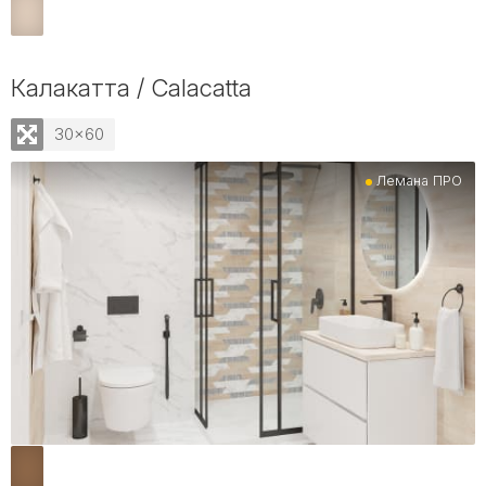
Калакатта / Calacatta
30x60
Лемана ПРО