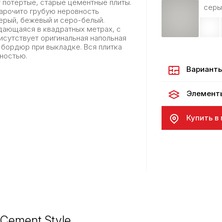
 потертые, старые цементные плиты.
серы
нарочито грубую неровность
серый, бежевый и серо-белый.
одающаяся в квадратных метрах, с
исутствует оригинальная напольная
к бордюр при выкладке. Вся плитка
ностью.
Варианты
Элемент
Купить в
Cement Style