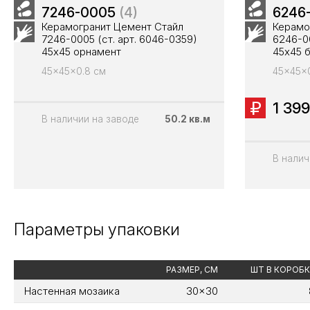
7246-0005
(4)
6246
Керамогранит Цемент Стайл
Керамо
7246-0005 (ст. арт. 6046-0359)
6246-00
45x45 орнамент
45x45 
45x45x0.8 см
45x45x0
1 399
В наличии на заводе
50.2 кв.м
В налич
Параметры упаковки
РАЗМЕР, СМ
ШТ В КОРОБК
Настенная мозаика
30x30