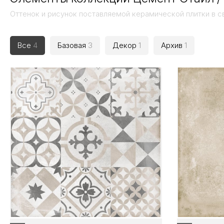
Оттенок и рисунок поставляемой керамической плитки в с
Все
4
Базовая
3
Декор
1
Архив
1