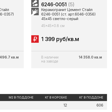
6246-0051
(5)
Стайл
Керамогранит Цемент Стайл
46-0357)
6246-0051 (ст. арт.6046-0356)
45x45 светло-серый
45x45x0.8 см
1 399 руб/кв.м
 496.7 кв.м
В наличии
14 358.0 кв.м
на заводе
М2 В ПОДДОНЕ
КГ В КОРОБКЕ
КГ В ПОДДОНЕ
12
606