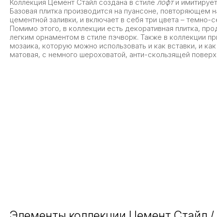
Коллекция Цемент Стайл создана в стиле
лофт
и имитирует
Базовая плитка производится на пуансоне, повторяющем 
цементной заливки, и включает в себя три цвета – темно-
Помимо этого, в коллекции есть декоративная плитка, пр
легким орнаментом в стиле пэчворк. Также в коллекции пр
мозаика, которую можно использовать и как вставки, и ка
матовая, с немного шероховатой, анти-скользящей поверх
Элементы коллекции Цемент Стайл / 