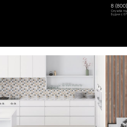
8 (800
Служба по
Будни с 07