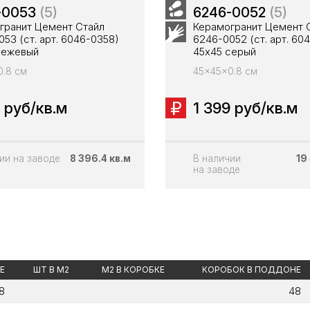
-0053
(5)
6246-0052
(5)
гранит Цемент Стайл
Керамогранит Цемент 
53 (ст. арт. 6046-0358)
6246-0052 (ст. арт. 60
бежевый
45x45 серый
.8 см
45x45x0.8 см
 руб/кв.м
1 399 руб/кв.м
ии на заводе
8 396.4 кв.м
В наличии
19
на заводе
Е
ШТ В М2
М2 В КОРОБКЕ
КОРОБОК В ПОДДОНЕ
8
48