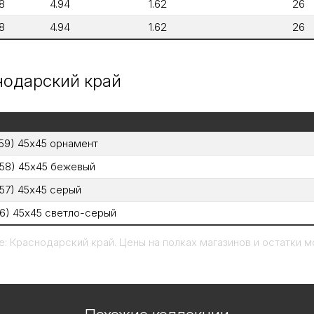
8
4.94
1.62
26
8
4.94
1.62
26
снодарский край
59) 45x45 орнамент
358) 45x45 бежевый
57) 45x45 серый
56) 45x45 светло-серый
: Краснодарский край. Цены на полках магазинов и остатки мо