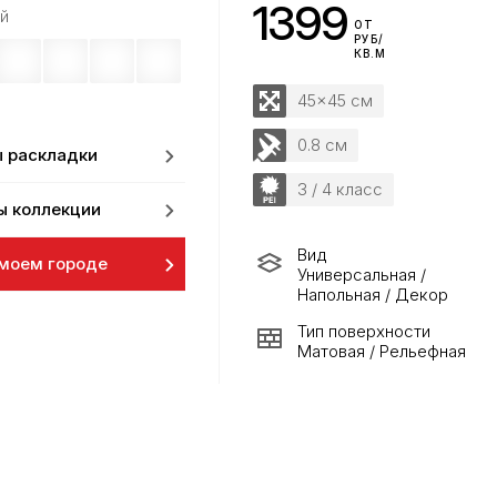
1399
й
ОТ
РУБ/
КВ.М
45x45 см
0.8 см
 раскладки
3 / 4 класс
ы коллекции
Вид
 моем городе
Универсальная /
Напольная / Декор
Тип поверхности
Матовая / Рельефная