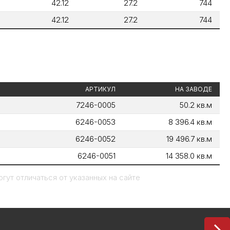
42.12
27.2
744
42.12
27.2
744
АРТИКУЛ
НА ЗАВОДЕ
7246-0005
50.2 кв.м
6246-0053
8 396.4 кв.м
6246-0052
19 496.7 кв.м
6246-0051
14 358.0 кв.м
гут отличаться от указанных на сайте