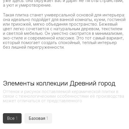
уже здесь: она окружает вас и дарит не тяготы странствий,
а уют и умиротворение.
Такая плитка станет универсальной основой для интерьера:
она идеально подойдет для ванной комнаты, кухни, гостиной
или прихожей, мягко объединяя пространство. Бежевый
цвет легко сочетается с натуральным деревом, текстилем
и светлой мебелью. Он уместно смотрится в минимализме,
эко-стиле и современной классике. Это тот самый вариант,
который помогает создать спокойный, теплый интерьер
без лишней перегруженности.
Элементы коллекции Древний город
Оттенок и рисунок поставляемой керамической плитки в
связи с технологическими особенностями её производства
может отличаться от представленного
Все
1
Базовая
1