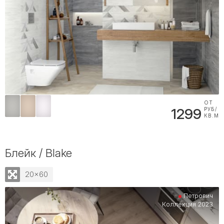
ОТ
1299
РУБ/
КВ.М
Блейк / Blake
20x60
Петрович
Коллекция 2023