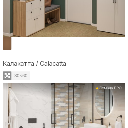
Калакатта / Calacatta
30x60
Лемана ПРО