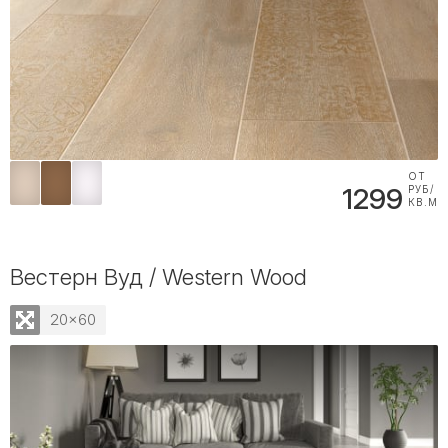
ОТ
1299
РУБ/
КВ.М
Вестерн Вуд / Western Wood
20x60