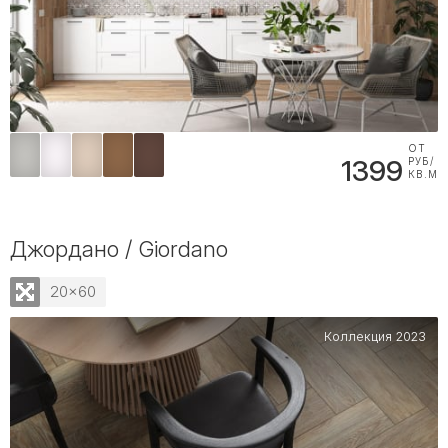
ОТ
1399
РУБ/
КВ.М
Джордано / Giordano
20x60
Коллекция 2023