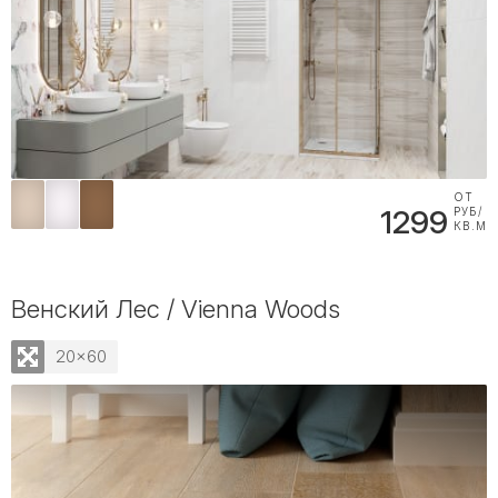
ОТ
1299
РУБ/
КВ.М
Венский Лес / Vienna Woods
20x60