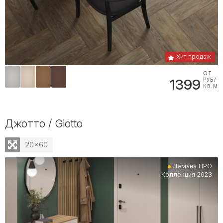
Хит продаж
ОТ
1399
РУБ/
КВ.М
Джотто / Giotto
20x60
Лемана ПРО
Коллекция 2023