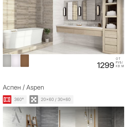
ОТ
1299
РУБ/
КВ.М
Аспен / Aspen
360°
20x60 / 30x60