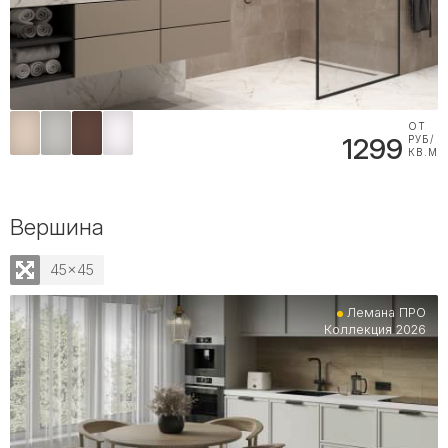
ОТ
1299
РУБ/
КВ.М
Вершина
45x45
Лемана ПРО
Коллекция 2026