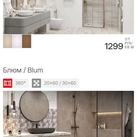
ОТ
1299
РУБ/
КВ.М
Блюм / Blum
360°
20x60 / 30x60