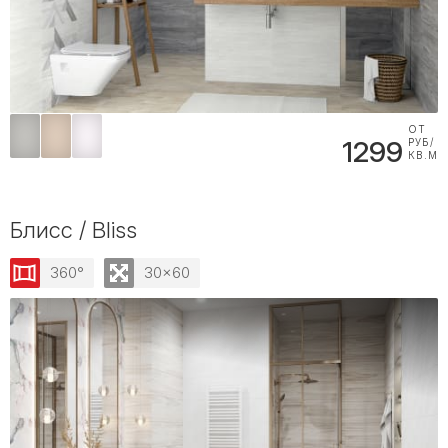
ОТ
1299
РУБ/
КВ.М
Блисс / Bliss
360°
30x60