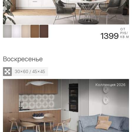
ОТ
1399
РУБ/
КВ.М
Воскресенье
30x60 / 45x45
Коллекция 2026