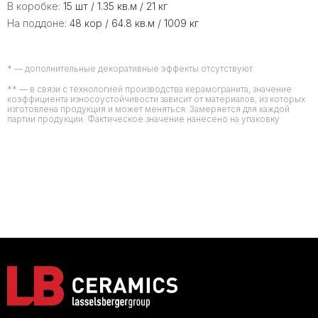
В коробке:
15 шт / 1.35 кв.м / 21 кг
На поддоне:
48 кор / 64.8 кв.м / 1009 кг
* — дополнительные декоративные эффекты отсутствуют
** — в связи с технологией производства керамогранита, значение
коэффициента износоустойчивости зависит от материалов, из которых
изготовлена продукция и может меняться. Замеряется для каждой
партии продукции. Фактическое значение нанесено на упаковку