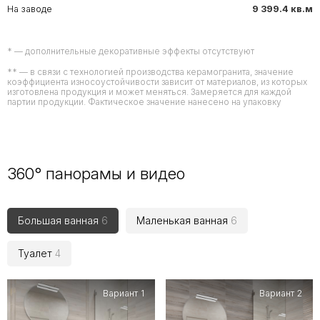
На заводе
9 399.4 кв.м
* — дополнительные декоративные эффекты отсутствуют
** — в связи с технологией производства керамогранита, значение
коэффициента износоустойчивости зависит от материалов, из которых
изготовлена продукция и может меняться. Замеряется для каждой
партии продукции. Фактическое значение нанесено на упаковку
360° панорамы и видео
Большая ванная
6
Маленькая ванная
6
Туалет
4
Вариант 1
Вариант 2