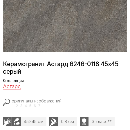
Керамогранит Асгард 6246-0118 45x45
серый
Коллекция
Асгард
оригиналы изображений
1
2
3
4
5
6
7
45x45 см
0.8 см
3 класс**