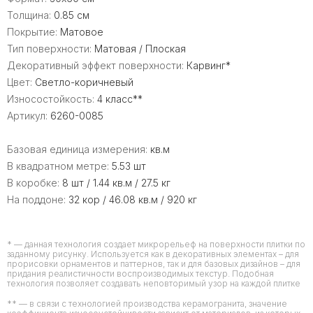
Толщина:
0.85 см
Покрытие:
Матовое
Тип поверхности:
Матовая / Плоская
Декоративный эффект поверхности:
Карвинг*
Цвет:
Светло-коричневый
Износостойкость:
4 класс**
Артикул:
6260-0085
Базовая единица измерения:
кв.м
В квадратном метре:
5.53 шт
В коробке:
8 шт / 1.44 кв.м / 27.5 кг
На поддоне:
32 кор / 46.08 кв.м / 920 кг
* — данная технология создает микрорельеф на поверхности плитки по
заданному рисунку. Используется как в декоративных элементах – для
прорисовки орнаментов и паттернов, так и для базовых дизайнов – для
придания реалистичности воспроизводимых текстур. Подобная
технология позволяет создавать неповторимый узор на каждой плитке
** — в связи с технологией производства керамогранита, значение