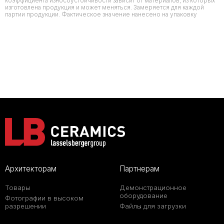
коэффициента износоустойчивости зависит от материалов, из которых
изготовлена продукция и может меняться. Замеряется для каждой
партии продукции. Фактическое значение нанесено на упаковку
Архитекторам
Партнерам
Товары
Демонстрационное
оборудование
Фотографии в высоком
разрешении
Файлы для загрузки