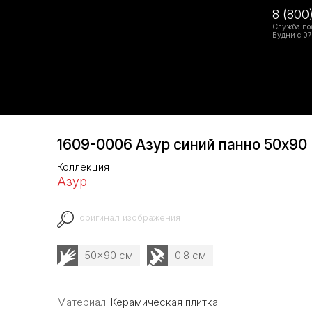
8 (800
Служба по
Будни с 07
1609-0006 Азур синий панно 50x90
Коллекция
Азур
оригинал изображения
50x90 см
0.8 см
Материал:
Керамическая плитка