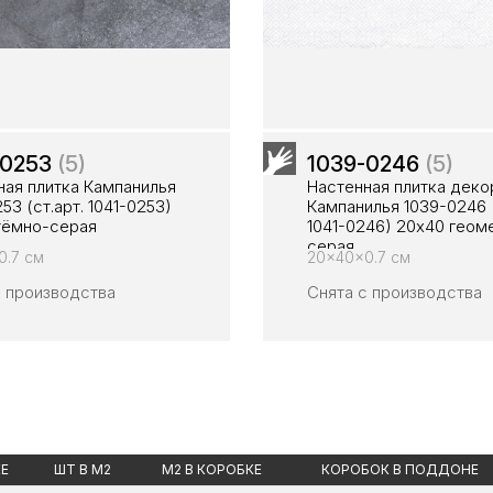
-0253
(5)
1039-0246
(5)
ная плитка Кампанилья
Настенная плитка деко
53 (ст.арт. 1041-0253)
Кампанилья 1039-0246 (
тёмно-серая
1041-0246) 20x40 геом
серая
0.7 см
20x40x0.7 см
с производства
Снята с производства
КЕ
ШТ В М2
М2 В КОРОБКЕ
КОРОБОК В ПОДДОНЕ