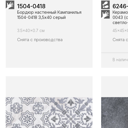
1504-0418
6246
Бордюр настенный Кампанилья
Керамо
1504-0418 3,5x40 серый
0043 (с
светло
3.5x40x0.7 см
45x45x0
Снята с производства
Снята 
В налич