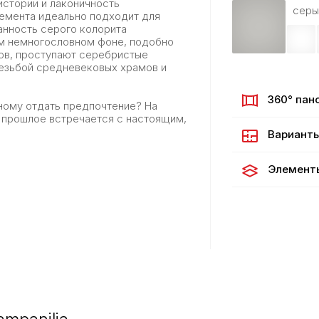
истории и лаконичность
серы
цемента идеально подходит для
анность серого колорита
ом немногословном фоне, подобно
ов, проступают серебристые
езьбой средневековых храмов и
360° пан
ному отдать предпочтение? На
к прошлое встречается с настоящим,
Варианты
Элемент