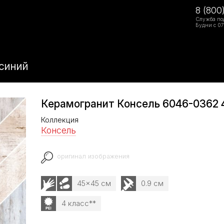
8 (800
Служба по
Будни с 07
синий
Керамогранит Консель 6046-0362 
Коллекция
Консель
оригинал изображения
45x45 см
0.9 см
4 класс**