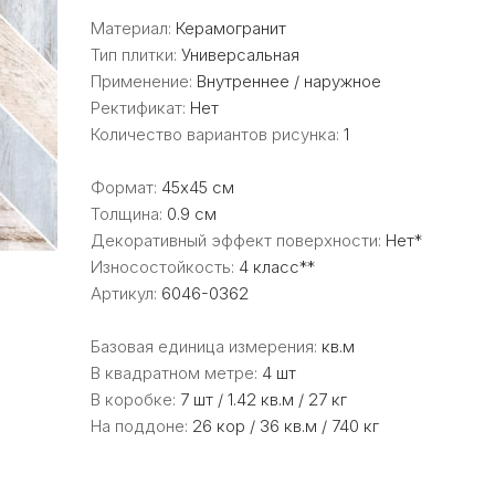
Материал:
Керамогранит
Тип плитки:
Универсальная
Применение:
Внутреннее / наружное
Ректификат:
Нет
Количество вариантов рисунка:
1
Формат:
45x45 см
Толщина:
0.9 см
Декоративный эффект поверхности:
Нет*
Износостойкость:
4 класс**
Артикул:
6046-0362
Базовая единица измерения:
кв.м
В квадратном метре:
4 шт
В коробке:
7 шт / 1.42 кв.м / 27 кг
На поддоне:
26 кор / 36 кв.м / 740 кг