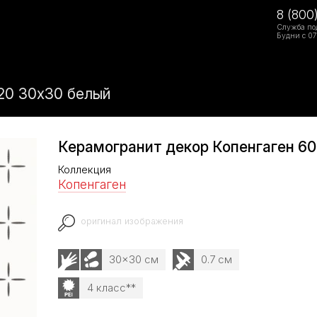
8 (800
Служба по
Будни с 07
20 30x30 белый
Керамогранит декор Копенгаген 6
Коллекция
Копенгаген
оригинал изображения
30x30 см
0.7 см
4 класс**