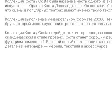
Коллекция Коста / Costa была названа в честь одного из в
искусства — Орацио Коста Джованджильи. Он поставил бол
что сцены в популярных театрах имеют именно такую текс
Коллекция выполнена в универсальном формате 20х60. Те
брус, который используют при строительстве театральны
Коллекция Коста / Costa подойдет для интерьеров, выпол
скандинавском и стиле прованс. Коста станет хорошим ре
функциям помещений. Базовый серый цвет плитки станет 
деталей в интерьере — мебели, текстиля и аксессуаров.