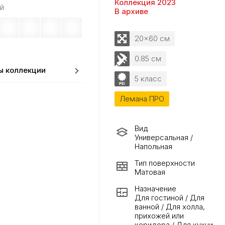
Коллекция 2023
й
В архиве
20x60 см
0.85 см
ы коллекции
5 класс
Лемана ПРО
Вид
Универсальная /
Напольная
Тип поверхности
Матовая
Назначение
Для гостиной / Для
ванной / Для холла,
прихожей или
коридора / Для кухни