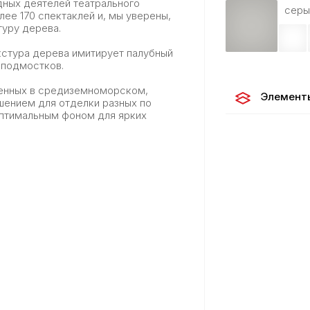
идных деятелей театрального
серы
ее 170 спектаклей и, мы уверены,
туру дерева.
кстура дерева имитирует палубный
х подмостков.
ненных в средиземноморском,
Элемент
шением для отделки разных по
оптимальным фоном для ярких