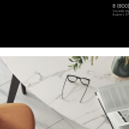
8 (800
Служба по
Будни с 07