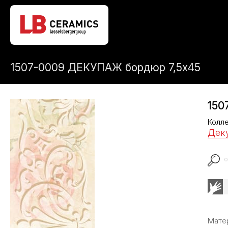
1507-0009 ДЕКУПАЖ бордюр 7,5х45
150
Колл
Дек
о
Мате