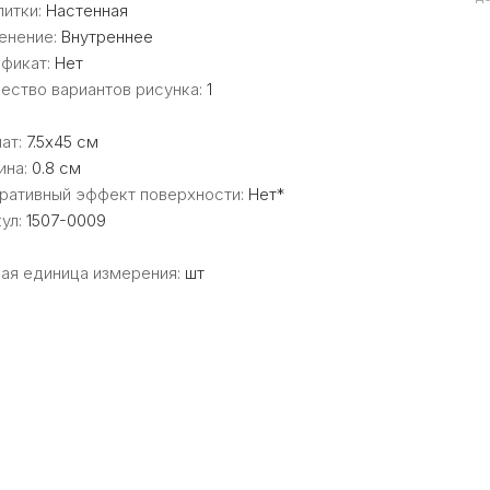
литки:
Настенная
енение:
Внутреннее
ификат:
Нет
ество вариантов рисунка:
1
ат:
7.5x45 см
ина:
0.8 см
ративный эффект поверхности:
Нет*
ул:
1507-0009
ая единица измерения:
шт