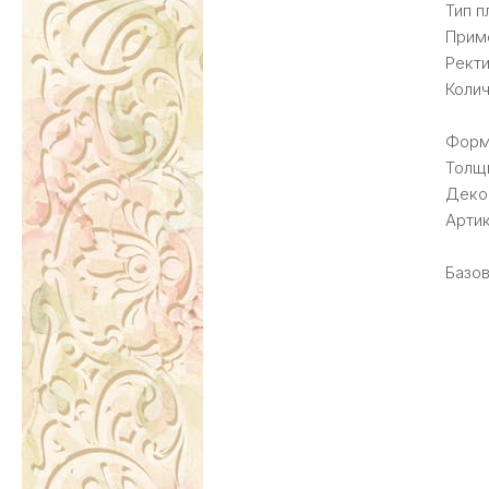
Тип п
Прим
Рект
Колич
Форм
Толщ
Деко
Артик
Базов