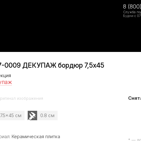
8 (800
Служба по
Будни с 07
7-0009 ДЕКУПАЖ бордюр 7,5х45
екция
упаж
Снят
ригинал изображения
7.5x45 см
0.8 см
риал:
Керамическая плитка
* — д