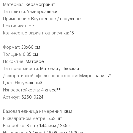
Материал:
Керамогранит
Тип плитки:
Универсальная
Применение:
Внутреннее / наружное
Ректификат:
Нет
Количество вариантов рисунка:
15
Формат:
30x60 см
Толщина:
0.85 см
Покрытие:
Матовое
Тип поверхности:
Матовая / Плоская
Декоративный эффект поверхности:
Микрограниль*
Цвет:
Натуральный
Износостойкость:
4 класс**
Артикул:
6260-0224
Базовая единица измерения:
кв.м
В квадратном метре:
5.53 шт
В коробке:
8 шт / 1.44 кв.м / 27.5 кг
На поддоне:
32 кор / 46.08 кв.м / 920 кг