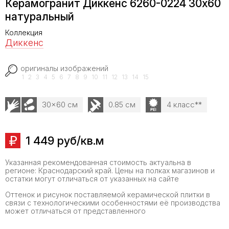
Керамогранит Диккенс 6260-0224 30х60
натуральный
Коллекция
Диккенс
оригиналы изображений
1
2
3
4
5
6
7
8
9
10
11
12
13
14
15
30x60 см
0.85 см
4 класс**
1 449 руб/кв.м
Указанная рекомендованная стоимость актуальна в
регионе: Краснодарский край. Цены на полках магазинов и
остатки могут отличаться от указанных на сайте
Оттенок и рисунок поставляемой керамической плитки в
связи с технологическими особенностями её производства
может отличаться от представленного