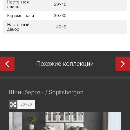
Настенная
20x40
плитка
Керамогранит
30x30
Настенный
40x9
декор
Похожие коллекции
Шпицберген / Shpitsbergen
>
30x60