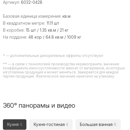
Артикул:
6032-0428
Базовая единица измерения:
кв.м
В квадратном метре:
11.11 шт
В коробке:
15 шт / 1.35 кв.м / 21 кг
На поддоне:
48 кор / 64.8 кв.м / 1009 кг
* — дополнительные декоративные эффекты отсутствуют
** — в связи с технологией производства керамогранита, значение
коэффициента износоустойчивости зависит от материалов, из которых
изготовлена продукция и может меняться. Замеряется для каждой
партии продукции. Фактическое значение нанесено на упаковку
360° панорамы и видео
Кухня
4
Кухня-гостиная
4
Большая ванная
6