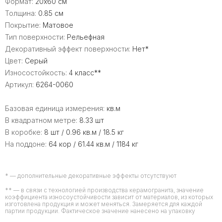
Формат:
20x60 см
Толщина:
0.85 см
Покрытие:
Матовое
Тип поверхности:
Рельефная
Декоративный эффект поверхности:
Нет*
Цвет:
Серый
Износостойкость:
4 класс**
Артикул:
6264-0060
Базовая единица измерения:
кв.м
В квадратном метре:
8.33 шт
В коробке:
8 шт / 0.96 кв.м / 18.5 кг
На поддоне:
64 кор / 61.44 кв.м / 1184 кг
* — дополнительные декоративные эффекты отсутствуют
** — в связи с технологией производства керамогранита, значение
коэффициента износоустойчивости зависит от материалов, из которых
изготовлена продукция и может меняться. Замеряется для каждой
партии продукции. Фактическое значение нанесено на упаковку