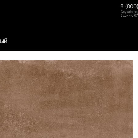
8 (800
Служба по
Будни с 07
вый