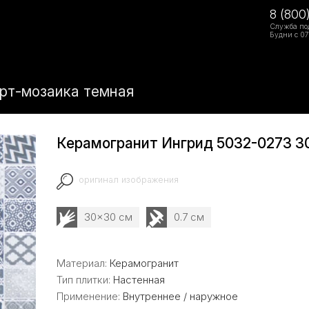
8 (800
Служба по
Будни с 07
рт-мозаика темная
Керамогранит Ингрид 5032-0273 3
оригинал изображения
30x30 см
0.7 см
Материал:
Керамогранит
Тип плитки:
Настенная
Применение:
Внутреннее / наружное