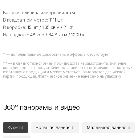
Базовая единица измерения:
кв.м
В квадратном метре:
11.11 шт
В коробке:
15 шт / 1.35 кв.м / 21 кг
На поддоне:
48 кор / 64.8 кв.м / 1009 кг
* — дополнительные декоративные эффекты отсутствуют
** — в связи с технологией производства керамогранита, значение
коэффициента износоустойчивости зависит от материалов, из которых
изготовлена продукция и может меняться. Замеряется для каждой
партии продукции. Фактическое значение нанесено на упаковку
360° панорамы и видео
Кухня
4
Большая ванная
6
Маленькая ванная
6