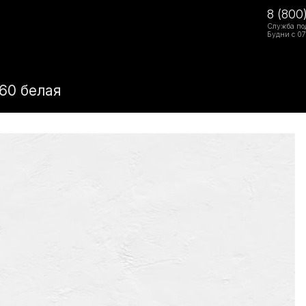
8 (800
Служба по
Будни с 07
60 белая