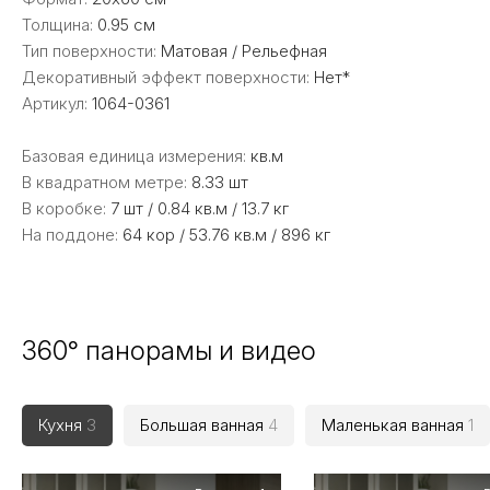
Толщина:
0.95 см
Тип поверхности:
Матовая / Рельефная
Декоративный эффект поверхности:
Нет*
Артикул:
1064-0361
Базовая единица измерения:
кв.м
В квадратном метре:
8.33 шт
В коробке:
7 шт / 0.84 кв.м / 13.7 кг
На поддоне:
64 кор / 53.76 кв.м / 896 кг
360° панорамы и видео
Кухня
3
Большая ванная
4
Маленькая ванная
1