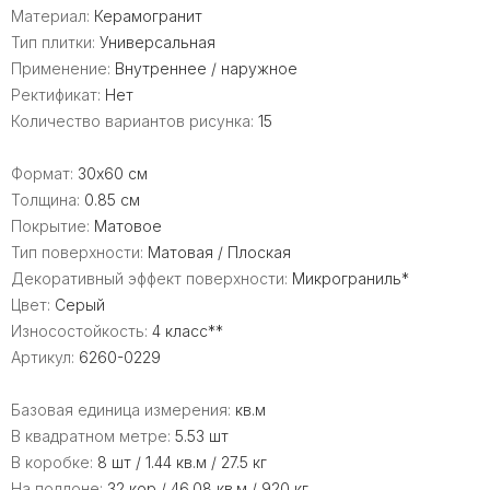
Материал:
Керамогранит
Тип плитки:
Универсальная
Применение:
Внутреннее / наружное
Ректификат:
Нет
Количество вариантов рисунка:
15
Формат:
30x60 см
Толщина:
0.85 см
Покрытие:
Матовое
Тип поверхности:
Матовая / Плоская
Декоративный эффект поверхности:
Микрограниль*
Цвет:
Серый
Износостойкость:
4 класс**
Артикул:
6260-0229
Базовая единица измерения:
кв.м
В квадратном метре:
5.53 шт
В коробке:
8 шт / 1.44 кв.м / 27.5 кг
На поддоне:
32 кор / 46.08 кв.м / 920 кг