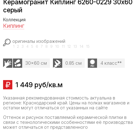
Керамогранит Киплинг 6260-0229 30х60
серый
Коллекция
Киплинг
оригиналы изображений
1
2
3
4
5
6
7
8
9
10
11
12
13
14
15
30x60 см
0.85 см
4 класс**
1 449 руб/кв.м
Указанная рекомендованная стоимость актуальна в
регионе: Краснодарский край. Цены на полках магазинов и
остатки могут отличаться от указанных на сайте
Оттенок и рисунок поставляемой керамической плитки в
связи с технологическими особенностями её производства
может отличаться от представленного