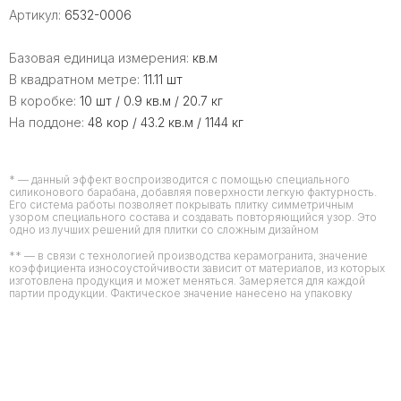
Артикул:
6532-0006
Базовая единица измерения:
кв.м
В квадратном метре:
11.11 шт
В коробке:
10 шт / 0.9 кв.м / 20.7 кг
На поддоне:
48 кор / 43.2 кв.м / 1144 кг
* — данный эффект воспроизводится с помощью специального
силиконового барабана, добавляя поверхности легкую фактурность.
Его система работы позволяет покрывать плитку симметричным
узором специального состава и создавать повторяющийся узор. Это
одно из лучших решений для плитки со сложным дизайном
** — в связи с технологией производства керамогранита, значение
коэффициента износоустойчивости зависит от материалов, из которых
изготовлена продукция и может меняться. Замеряется для каждой
партии продукции. Фактическое значение нанесено на упаковку