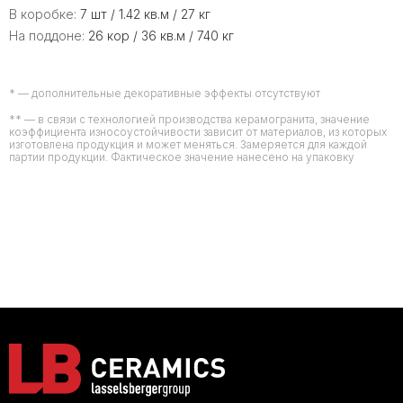
В коробке:
7 шт / 1.42 кв.м / 27 кг
На поддоне:
26 кор / 36 кв.м / 740 кг
* — дополнительные декоративные эффекты отсутствуют
** — в связи с технологией производства керамогранита, значение
коэффициента износоустойчивости зависит от материалов, из которых
изготовлена продукция и может меняться. Замеряется для каждой
партии продукции. Фактическое значение нанесено на упаковку