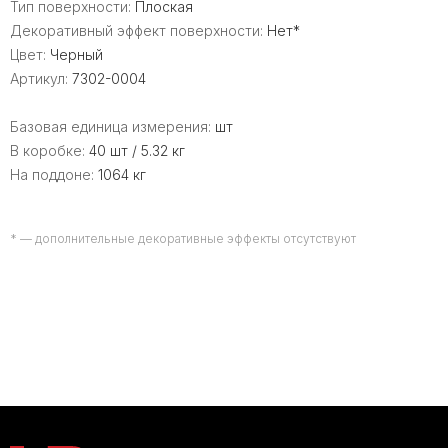
Тип поверхности:
Плоская
Декоративный эффект поверхности:
Нет*
Цвет:
Черный
Артикул:
7302-0004
Базовая единица измерения:
шт
В коробке:
40 шт / 5.32 кг
На поддоне:
1064 кг
* — дополнительные декоративные эффекты отсутствуют