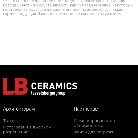
** — в связи с технологией производства керамогранита, значение
коэффициента износоустойчивости зависит от материалов, из которых
изготовлена продукция и может меняться. Замеряется для каждой
партии продукции. Фактическое значение нанесено на упаковку
Архитекторам
Партнерам
Товары
Демонстрационное
оборудование
Фотографии в высоком
разрешении
Файлы для загрузки