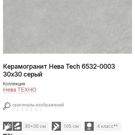
Керамогранит Нева Tech 6532-0003
30х30 серый
Коллекция
Нева ТЕХНО
оригиналы изображений
1
2
3
4
5
6
7
30x30 см
1.05 см
4 класс**