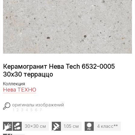
Керамогранит Нева Tech 6532-0005
30х30 терраццо
Коллекция
Нева ТЕХНО
оригиналы изображений
1
2
3
4
5
6
7
30x30 см
1.05 см
4 класс**