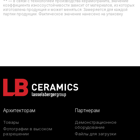
** — в связи с технологией производства керамогранита, значение
коэффициента износоустойчивости зависит от материалов, из которых
изготовлена продукция и может меняться. Замеряется для каждой
партии продукции. Фактическое значение нанесено на упаковку
Архитекторам
Партнерам
Товары
Демонстрационное
оборудование
Фотографии в высоком
разрешении
Файлы для загрузки