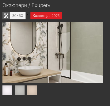
Экзюпери / Exupery
>
30x60
Коллекция 2023