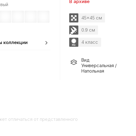
В архиве
вый
45x45 см
0.9 см
4 класс
ы коллекции
Вид
Универсальная /
Напольная
жет отличаться от представленного