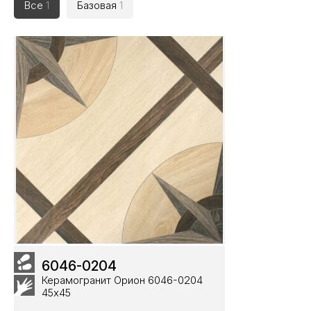
Все
1
Базовая
1
6046-0204
Керамогранит Орион 6046-0204
45х45