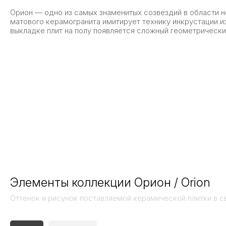
Орион — одно из самых знаменитых созвездий в области н
матового керамогранита имитирует технику инкрустации и
выкладке плит на полу появляется сложный геометрически
Элементы коллекции Орион / Orion
Оттенок и рисунок поставляемой керамической плитки в с