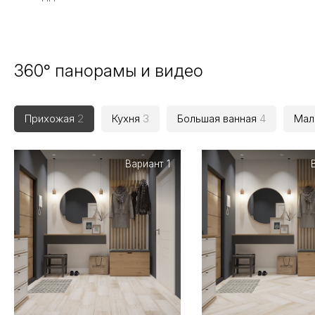
360° панорамы и видео
Прихожая
2
Кухня
3
Большая ванная
4
Мал
Вариант 1