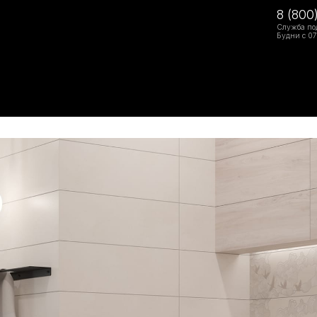
8 (800
Служба по
Будни с 07