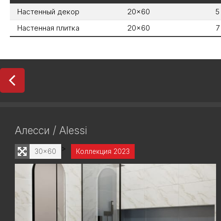
Настенный декор
20x60
5
Настенная плитка
20x60
7
Алесси / Alessi
>
30x60
Коллекция 2023