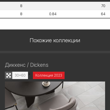
8
70
8
0.84
64
Похожие коллекции
Диккенс / Dickens
>
30x60
Коллекция 2023