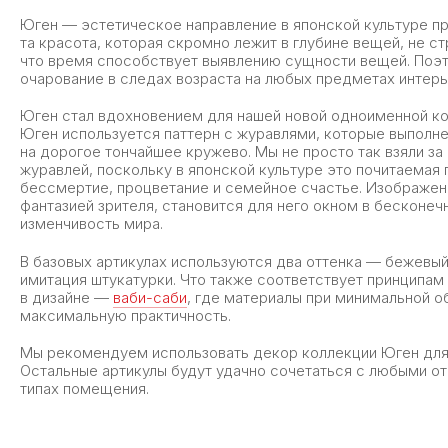
Юген — эстетическое направление в японской культуре пр
та красота, которая скромно лежит в глубине вещей, не с
что время способствует выявлению сущности вещей. Поэ
очарование в следах возраста на любых предметах интер
Юген стал вдохновением для нашей новой одноименной ко
Юген используется паттерн с журавлями, которые выполн
на дорогое тончайшее кружево. Мы не просто так взяли за
журавлей, поскольку в японской культуре это почитаемая
бессмертие, процветание и семейное счастье. Изображен
фантазией зрителя, становится для него окном в бесконеч
изменчивость мира.
В базовых артикулах используются два оттенка — бежевый
имитация штукатурки. Что также соответствует принципам
в дизайне —
ваби-саби
, где материалы при минимальной 
максимальную практичность.
Мы рекомендуем использовать декор коллекции Юген для 
Остальные артикулы будут удачно сочетаться с любыми о
типах помещения.