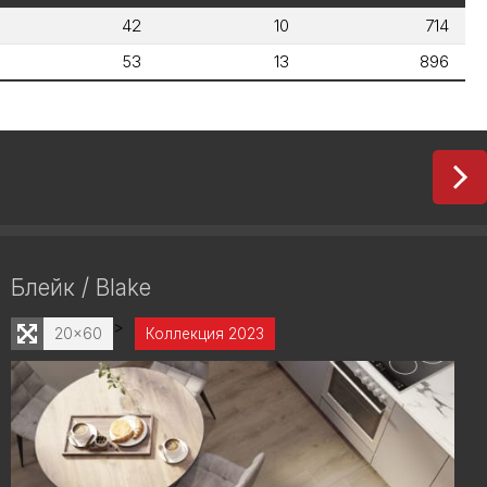
42
10
714
53
13
896
Блейк / Blake
>
20x60
Коллекция 2023