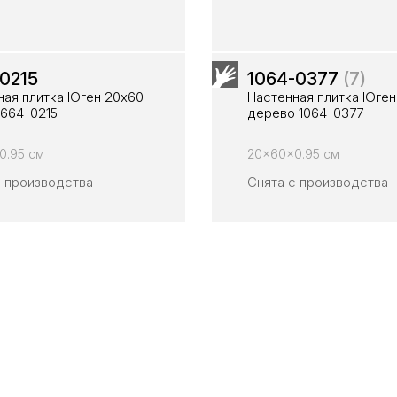
0215
1064-0377
(7)
ная плитка Юген 20х60
Настенная плитка Юген
1664-0215
дерево 1064-0377
0.95 см
20x60x0.95 см
с производства
Снята с производства