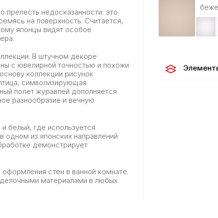
беже
о прелесть недосказанности: это
тремясь на поверхность. Считается,
тому японцы видят особое
ьера.
ллекции. В штучном декоре
ены с ювелирной точностью и похожи
Элемент
 основу коллекции рисунок
 птица, символизирующая
ный полет журавлей дополняется
ное разнообразие и вечную
 и белый, где используется
 в одном из японских направлений
обработке демонстрирует
оформления стен в ванной комнате.
тделочными материалами в любых