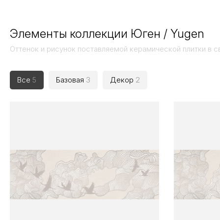
Элементы коллекции Юген / Yugen
Оттенок и рисунок поставляемой керамической плитки в с
Все
5
Базовая
3
Декор
2