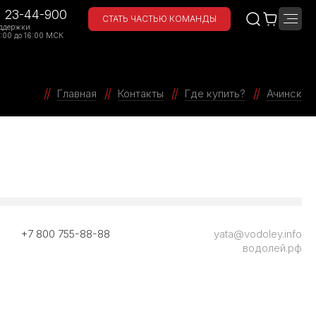
) 23-44-900
СТАТЬ ЧАСТЬЮ КОМАНДЫ
ддержки
:00 до 16:00 МСК
Главная
Контакты
Где купить?
Ачинск
+7 800 755-88-88
yata@vodoley.info
водолей.рф