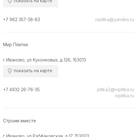
показать на карте
ivplitka@yandex.ru
+7 962 357-38-83
Мир Плитки
г Иваново, ул Куконковых, д 126, 153013
показать на карте
plitka2@ivplitka.ru
+7 4932 26-76-35
ivplitka.ru
Строим вместе
г Иваново, ул Рабфаковская, д 17, 153003