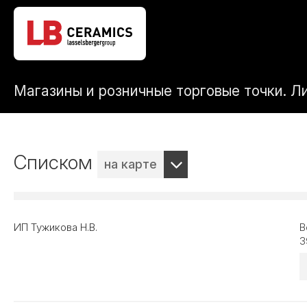
Магазины и розничные торговые точки. Л
Списком
на карте
ИП Тужикова Н.В.
В
3