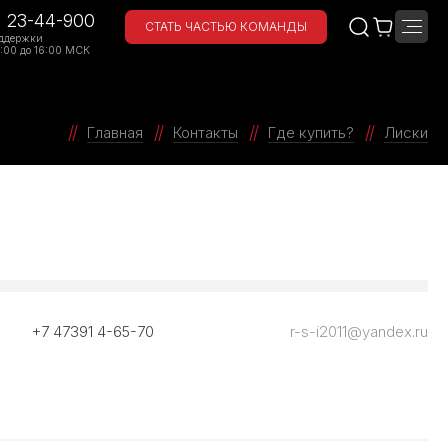
) 23-44-900
СТАТЬ ЧАСТЬЮ КОМАНДЫ
ддержки
:00 до 16:00 МСК
Главная
Контакты
Где купить?
Лиски
+7 47391 4-65-70
r-s-i2011@yandex.ru