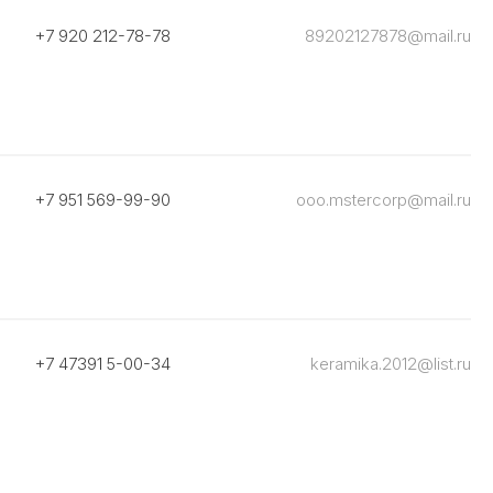
+7 920 212-78-78
89202127878@mail.ru
+7 951 569-99-90
ooo.mstercorp@mail.ru
+7 47391 5-00-34
keramika.2012@list.ru