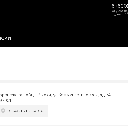
8 (800
Служба по
Будни с 07
иски
оронежская обл, г Лиски, ул Коммунистическая, зд 74,
97901
показать на карте