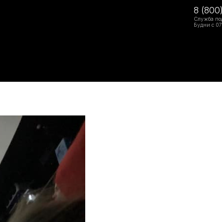
8 (800
Служба по
Будни с 07