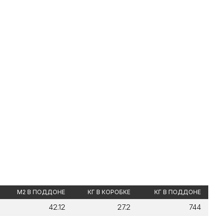
М2 В ПОДДОНЕ
КГ В КОРОБКЕ
КГ В ПОДДОНЕ
42.12
27.2
744