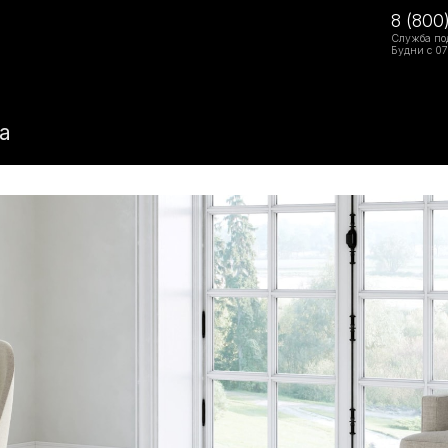
8 (800
Служба по
Будни с 07
ra