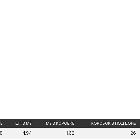
КЕ
ШТ В М2
М2 В КОРОБКЕ
КОРОБОК В ПОДДОНЕ
8
4.94
1.62
26