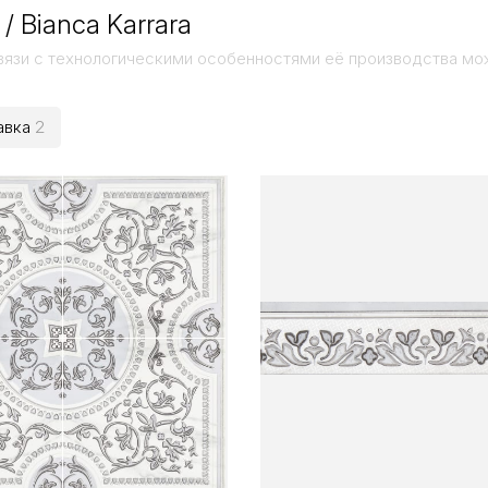
 Bianca Karrara
вязи с технологическими особенностями её производства мо
авка
2