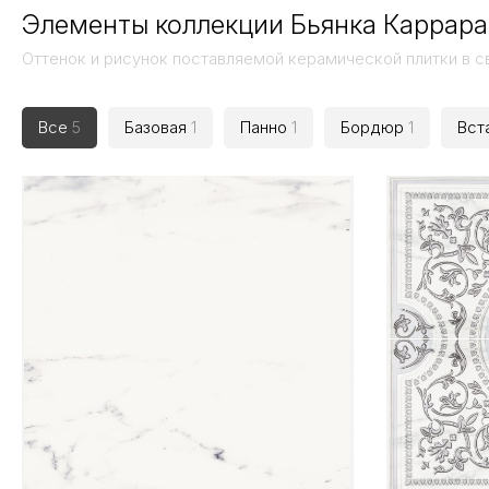
Элементы коллекции Бьянка Каррара /
Оттенок и рисунок поставляемой керамической плитки в с
Все
5
Базовая
1
Панно
1
Бордюр
1
Вст