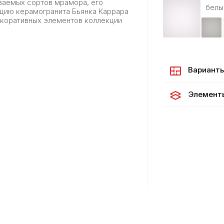
ваемых сортов мрамора, его
белы
кцию керамогранита
Бьянка Каррара
екоративных элементов коллекции
Варианты
Элемент