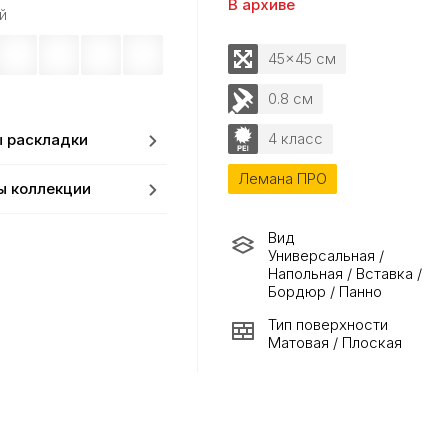
В архиве
й
45x45 см
0.8 см
4 класс
 раскладки
Лемана ПРО
ы коллекции
Вид
Универсальная /
Напольная / Вставка /
Бордюр / Панно
Тип поверхности
Матовая / Плоская