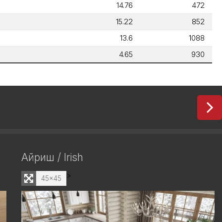
14.76
472
15.22
852
13.6
1088
4.65
930
Айриш / Irish
>
45x45