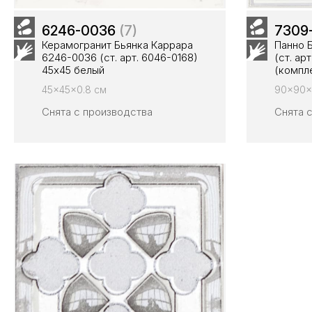
6246-0036
(7)
7309
Керамогранит Бьянка Каррара
Панно 
6246-0036 (ст. арт. 6046-0168)
(ст. ар
45х45 белый
(компле
45x45x0.8 см
90x90x
Снята с производства
Снята 