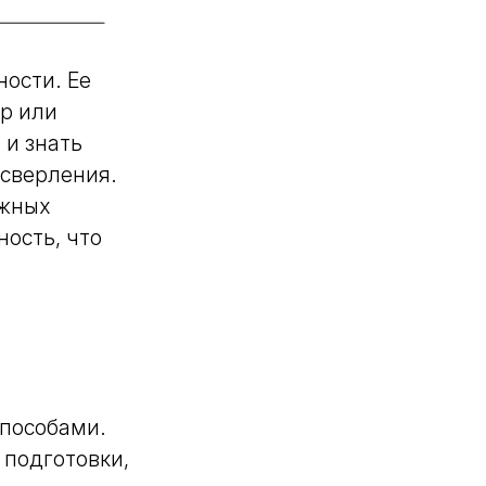
ости. Ее
р или
 и знать
 сверления.
ижных
ность, что
способами.
 подготовки,