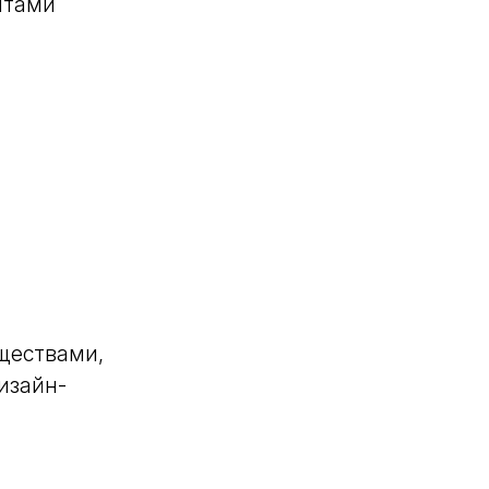
нтами
ществами,
изайн-