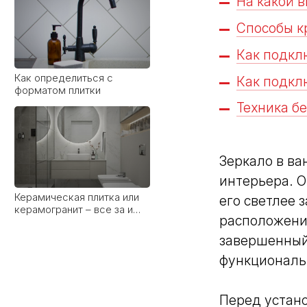
На какой 
Способы к
Как подкл
Как определиться с
Как подкл
форматом плитки
Техника б
Зеркало в ва
интерьера. О
Керамическая плитка или
его светлее 
керамогранит – все за и
расположени
против
завершенный 
функциональ
Перед устано