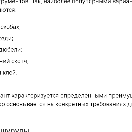
трументов. Так, наиболее популярными вариа
яются:
скобах;
озди;
дюбели;
ний скотч;
 клей.
ант характеризуется определенными преиму
р основывается на конкретных требованиях д
 шурупы