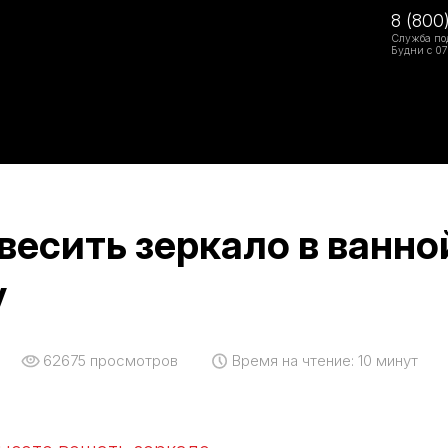
8 (800
Служба по
Будни с 07
весить зеркало в ванно
у
62675
просмотров
Время на чтение:
10 минут