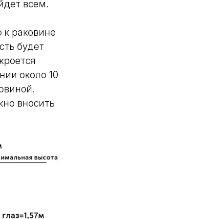
йдет всем.
 к раковине
сть будет
кроется
ии около 10
овиной.
жно вносить