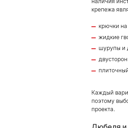
наличия инс
крепежа явл
крючки на 
жидкие гв
шурупы и 
двусторон
плиточный
Каждый вари
поэтому выбо
проекта.
Дюбеля и