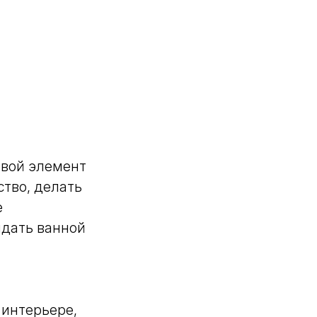
евой элемент
ство, делать
е
идать ванной
 интерьере,