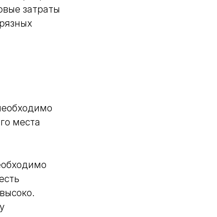
овые затраты
грязных
необходимо
го места
еобходимо
есть
высоко.
у