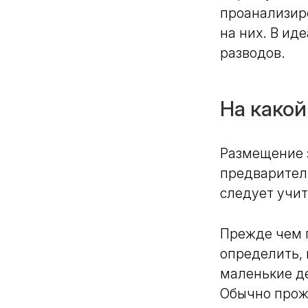
Какой клей для
проанализир
керамогранита выбрать:
на них. В ид
виды, рейтинг брендов и
советы мастера
разводов.
На какой
Размещение 
предварител
следует учит
Прежде чем п
определить, 
маленькие де
Обычно прож