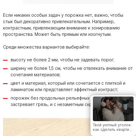
Толщина
керамогранита:
Если никаких особых задач у порожка нет, важно, чтобы
полный гид по
выбору для разных
стык был декоративно привлекательным. Например,
задач
контрастным, привлекающим внимание к зонированию
пространства. Может быть прямым или изогнутым.
Какой клей для
Среди множества вариантов выбирайте:
керамогранита
выбрать: виды,
высоту не более 2 мм, чтобы не задевать порог;
рейтинг брендов и
советы мастера
ширину не более 1,5 см, чтобы не отвлекать внимание от
сочетания материалов;
цвет и материал, который или сочетается с плиткой и
От классики до
ламинатом или представляет эффектный контраст;
лофта: какие стили
дружат с
порожек без продольных рельефных полосок, где
широкоформатным
керамогранитом
застревает грязь, и с незаметным скрытым креплением.
Твой уютный уголок:
как сделать квартиру
местом силы с