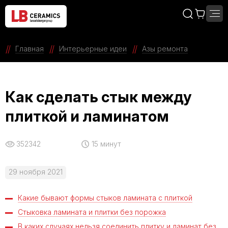
Главная
Интерьерные идеи
Азы ремонта
Как сделать стык между
плиткой и ламинатом
352342
15 минут
29 ноября 2021
Какие бывают формы стыков ламината с плиткой
Стыковка ламината и плитки без порожка
В каких случаях нельзя соединить плитку и ламинат без