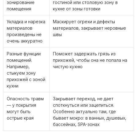
зонирование
гостиной или столовую зону в
помещения
кухне от зоны готовки
Укладка и нарезка
Маскирует огрехи и дефекты
материалов
материалов, закрывает неровные
произведены не
швы
очень аккуратно
Разные функции
Поможет задержать грязь из
помещений.
прихожей, чтобы она не попала на
Например,
чистую кухню
стыкуем зону
прихожей с зоной
кухни
Опасность травм
Закрывает переход, не дает
— у покрытия
споткнуться или зацепиться.
могут быть
Особенно актуально там, где
острые края
бывает мокро: в ванных, душевых,
бассейнах, SPA-зонах