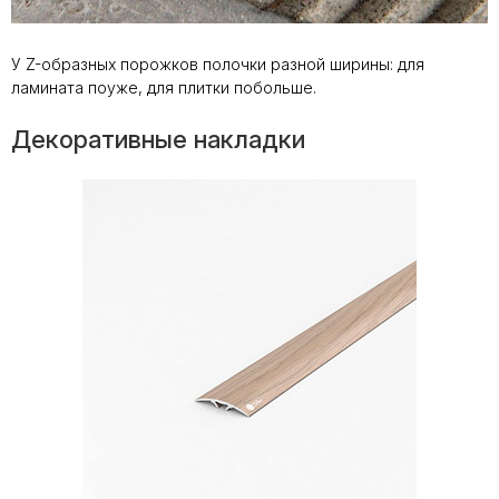
У Z-образных порожков полочки разной ширины: для
ламината поуже, для плитки побольше.
Твой уютный уголок:
как сделать квартиру
местом силы с
Декоративные накладки
коллекциями LB
Ceramics
Как определиться с
форматом плитки
Керамическая
плитка или
керамогранит – все
за и против