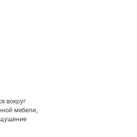
ся вокруг
нной мебели,
 ощущение