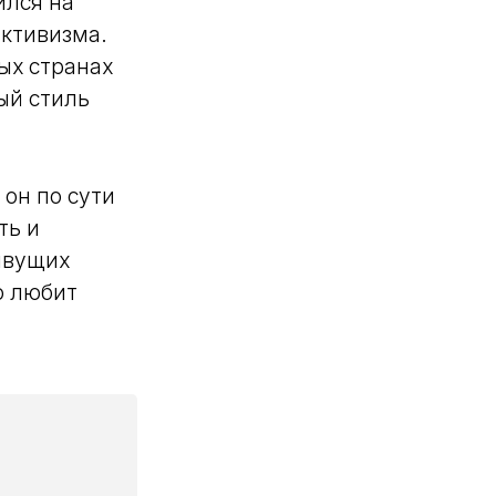
ился на
уктивизма.
ых странах
ый стиль
 он по сути
ть и
ивущих
о любит