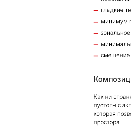
гладкие т
минимум п
зональное
минимальн
смешение 
Композиц
Как ни стран
пустоты с а
которая поз
простора.