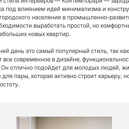
 стиль интерьеров — Контемпорари — зарод
ека под влиянием идей минимализма и констр
 городского населения в промышленно-развит
бходимости выработать простой, но комфортн
ебольших новых квартир.
ий день это самый популярный стиль, так как
 все современное в дизайне, функциональнос
. Он отлично подойдет для молодых людей, ж
 для пары, которая активно строит карьеру, н
остоту.