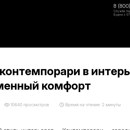
8 (800
Служба по
Будни с 07
контемпорари в интерь
менный комфорт
10640
просмотров
Время на чтение:
2 минуты