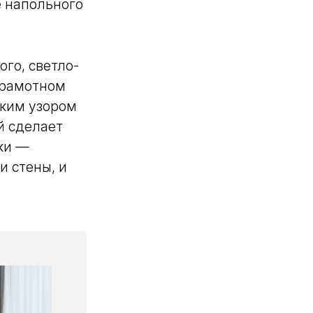
е напольного
го, светло-
 грамотном
ским узором
й сделает
ки —
и стены, и