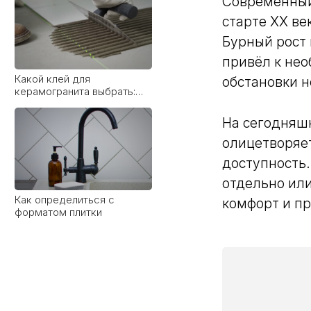
Современный
старте XX в
Бурный рост
привёл к нео
Какой клей для
обстановки н
керамогранита выбрать:
виды, рейтинг брендов и
советы мастера
На сегодняшн
олицетворяет
доступность
отдельно или
Как определиться с
комфорт и пр
форматом плитки