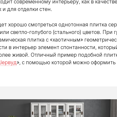
одит современному интерьеру, как в качеств
к и для отделки стен.
дет хорошо смотреться однотонная плитка серо
или светло-голубого (стального) цветов. При
рамическая плитка с «хаотичным» геометриче
ти в интерьер элемент спонтанности, которы
более живой. Отличный пример подобной плит
Шервуд
», с помощью которой можно оформить 